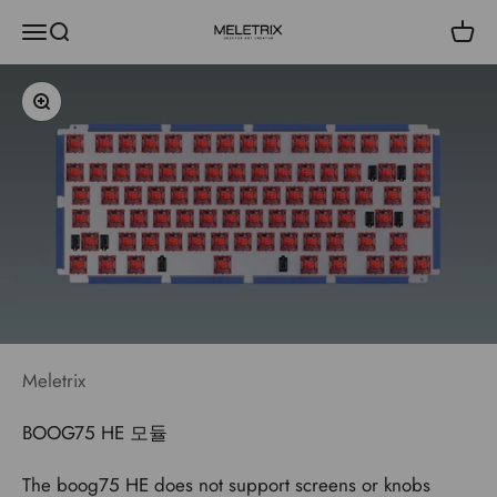
내용으로 건너뛰기
메뉴
검색
장바
Meletrix
확대/축소
Meletrix
BOOG75 HE 모듈
The boog75 HE does not support screens or knobs