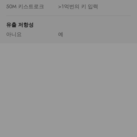
50M 키스트로크
>1억번의 키 입력
유출 저항성
아니요
예
게
임
하
는
동
타