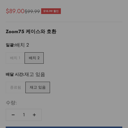
할인 가격
$89.00
정상 가격
$99.99
$10.99 할인
Zoom75 케이스와 호환
배치 2
일괄:
배치 1
배치 2
재고 있음
배달 시간:
종료됨
재고 있음
수량: